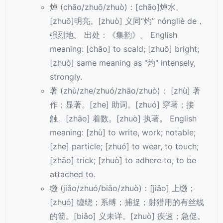
焯 (chāo/zhuō/zhuò)：[chāo]焯水。
[zhuō]明亮。[zhuò] 义同“灼” nóngliè de，
强烈地。 出处：《集韵》。 English
meaning: [chāo] to scald; [zhuō] bright;
[zhuò] same meaning as "灼" intensely,
strongly.
著 (zhù/zhe/zhuó/zhāo/zhuò)： [zhù] 著
作；显著。[zhe] 助词。[zhuó] 穿著；接
触。[zhāo] 着数。[zhuò] 执著。 English
meaning: [zhù] to write, work; notable;
[zhe] particle; [zhuó] to wear, to touch;
[zhāo] trick; [zhuò] to adhere to, to be
attached to.
缴 (jiǎo/zhuó/biǎo/zhuò)：[jiǎo] 上缴；
[zhuó] 缠绕；系缚；捕捉；射猎用的有丝线
的箭。[biǎo] 义未详。[zhuò] 疾速；急促。