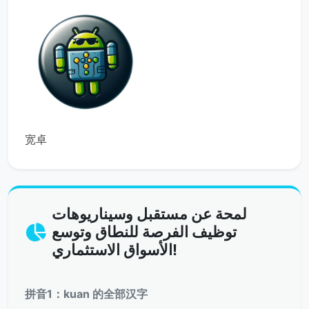
宽卓
لمحة عن مستقبل وسيناريوهات
توظيف الفرصة للنطاق وتوسع
الأسواق الاستثماري!
拼音1：kuan 的全部汉字