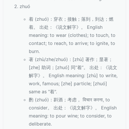
zhuó
着 (zhuó)：穿衣；接触；落到，到达；燃
着。 出处：《说文解字》。 English
meaning: to wear (clothes); to touch, to
contact; to reach, to arrive; to ignite, to
burn.
著 (zhù/zhe/zhuó)：[zhù] 著作；显著；
[zhe] 助词；[zhuó] 同“着”。 出处：《说文
解字》。 English meaning: [zhù] to write,
work, famous; [zhe] particle; [zhuó]
same as "着".
酌 (zhuó)：斟酒；考虑， विचार करना, to
consider。 出处：《说文解字》。 English
meaning: to pour wine; to consider, to
deliberate.