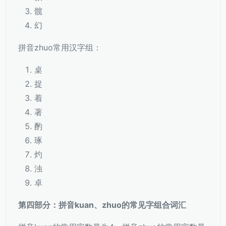
髋
幻
拼音zhuo常用汉字组：
桌
捉
着
著
酌
琢
灼
浊
卓
第四部分：拼音kuan、zhuo的常见字组合词汇