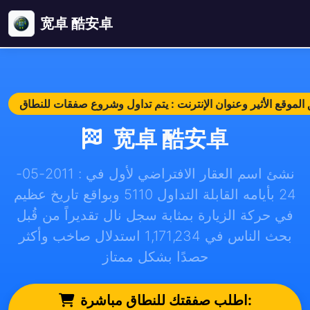
宽卓 酷安卓
宽卓 酷安卓
نشئ اسم العقار الافتراضي لأول في : 2011-05-
24 بأيامه القابلة التداول 5110 وبواقع تاريخ عظيم
في حركة الزيارة بمثابة سجل نال تقديراً من قُبل
بحث الناس في 1,171,234 استدلال صاخب وأكثر
حصدًا بشكل ممتاز
اطلب صفقتك للنطاق مباشرة: