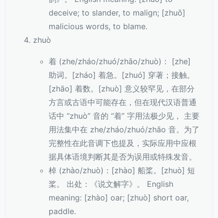
deceive; to slander, to malign; [zhuǒ]
malicious words, to blame.
zhuò
着 (zhe/zháo/zhuó/zhāo/zhuò)： [zhe]
助词。[zháo] 着急。[zhuó] 穿著；接触。
[zhāo] 着数。[zhuò] 意义较罕见，在部分
方言或古语中可能存在，但在现代汉语普通
话中 “zhuò” 音的 “着” 字用法极少见， 主要
用法集中在 zhe/zháo/zhuó/zhāo 音。为了
完整性在此音调下也提及，实际应用中应根
据具体语境判断其是否为误用或特殊发音。
棹 (zhào/zhuò)：[zhào] 船桨。[zhuò] 短
桨。 出处：《说文解字》。 English
meaning: [zhào] oar; [zhuò] short oar,
paddle.