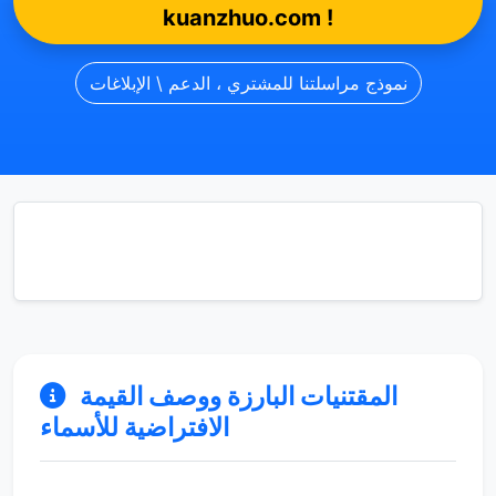
kuanzhuo.com !
نموذج مراسلتنا للمشتري ، الدعم \ الإبلاغات
المقتنيات البارزة ووصف القيمة
الافتراضية للأسماء