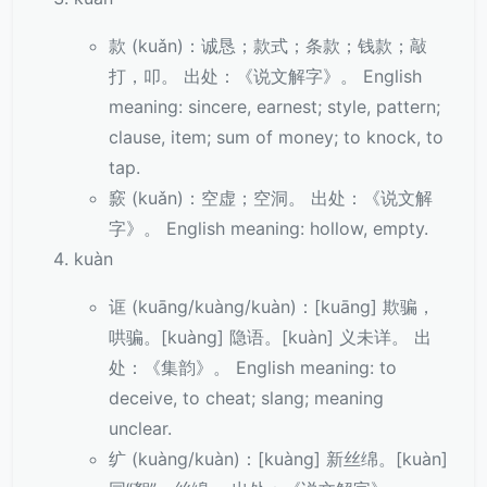
款 (kuǎn)：诚恳；款式；条款；钱款；敲
打，叩。 出处：《说文解字》。 English
meaning: sincere, earnest; style, pattern;
clause, item; sum of money; to knock, to
tap.
窾 (kuǎn)：空虚；空洞。 出处：《说文解
字》。 English meaning: hollow, empty.
kuàn
诓 (kuāng/kuàng/kuàn)：[kuāng] 欺骗，
哄骗。[kuàng] 隐语。[kuàn] 义未详。 出
处：《集韵》。 English meaning: to
deceive, to cheat; slang; meaning
unclear.
纩 (kuàng/kuàn)：[kuàng] 新丝绵。[kuàn]