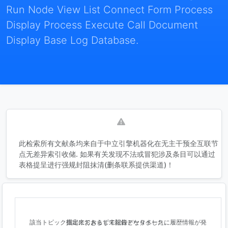
Run Node View List Connect Form Process
Display Process Execute Call Document
Display Base Log Database.
此检索所有文献条均来自于中立引擎机器化在无主干预全互联节
点无差异索引收储. 如果有关发现不法或冒犯涉及条目可以通过
表格提呈进行强规封阻抹清(删条联系提供渠道)！
該当トピック指定におきまして記録データベースに履歴情報が発掘出来ておらず未報告となりました。