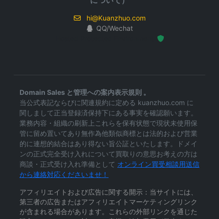
について）
hi@Kuanzhuo.com
QQ/Wechat
Hosted Protected Environment
Domain Sales と管理への案内表示規則 。
当公式表記ならびに関連規約に定める kuanzhuo.com に
関しまして正当登録済保持下にある事実を確認願います。
業務内容・組織の刷新上これらを保有状態で現状未使用保
管に留め置いてあり無作為他類似商標とは法的および営業
的に連想的結合はあり得ない旨公証といたします。ドメイ
ンの正式完全受け入れについて買取りの意思お考えの方は
商談・正式受け入れ準備として
オンライン買受相談用送信
から連絡対応くださいませ！
アフィリエイトおよび広告に関する開示：当サイトには、
第三者の広告またはアフィリエイトマーケティングリンク
が含まれる場合があります。これらの外部リンクを通じた