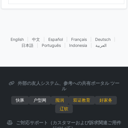
English
|
中文
|
Español
|
Français
|
Deutsch
|
日本語
|
Português
|
Indonesia
|
العربية
外部の友人システム、参考への共有ポータル ツー
ル
快豚
户型网
囤润
双证教育
好家务
辽软
ご対応サポート（カスタマーおよび訴求関連ご用件