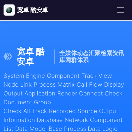
宽卓 酷安卓
宽卓 酷
全媒体动态汇聚检索资讯
安卓
库网群体系
System Engine Component Track View
Node Link Process Matrix Call Flow Display
Output Application Render Connect Check
Document Group.
Check All Track Recorded Source Output
Information Database Network Component
List Data Model Base Process Data Logic