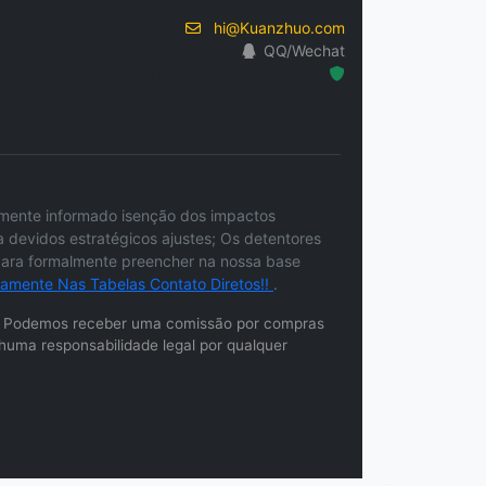
hi@Kuanzhuo.com
QQ/Wechat
Hosted Protected Environment
camente informado isenção dos impactos
devidos estratégicos ajustes; Os detentores
 para formalmente preencher na nossa base
tamente Nas Tabelas Contato Diretos!!
.
ados. Podemos receber uma comissão por compras
huma responsabilidade legal por qualquer