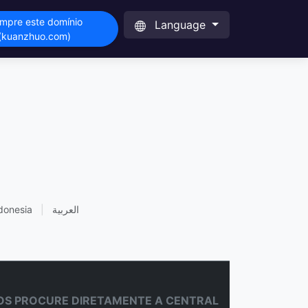
mpre este domínio
Language
(kuanzhuo.com)
donesia
|
العربية
S PROCURE DIRETAMENTE A CENTRAL