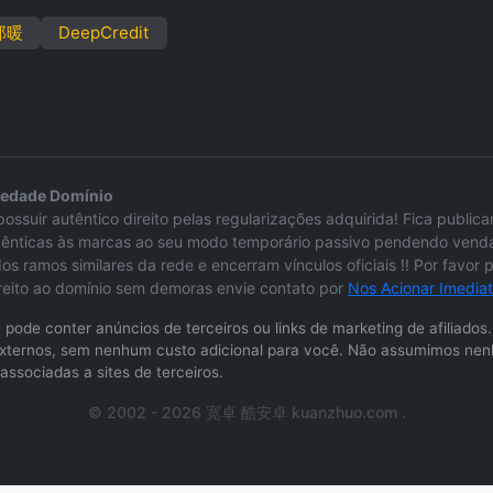
郑暖
DeepCredit
iedade Domínio
ossuir autêntico direito pelas regularizações adquirida! Fica publi
ênticas às marcas ao seu modo temporário passivo pendendo venda 
s ramos similares da rede e encerram vínculos oficiais !! Por favor
direito ao domínio sem demoras envie contato por
Nos Acionar Imedia
ite pode conter anúncios de terceiros ou links de marketing de afili
s externos, sem nenhum custo adicional para você. Não assumimos nen
associadas a sites de terceiros.
© 2002 - 2026 宽卓 酷安卓 kuanzhuo.com .