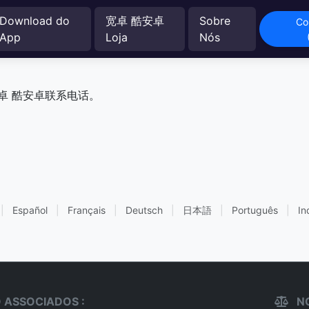
Download do
宽卓 酷安卓
Sobre
Co
App
Loja
Nós
卓 酷安卓联系电话。
|
Español
|
Français
|
Deutsch
|
日本語
|
Português
|
In
 ASSOCIADOS :
NO