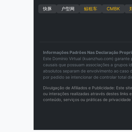
快豚
户型网
鲸租车
CMBK
Informações Padrões Nas Declaração Propr
Este Domínio Virtual (kuanzhuo.com) garante p
causais que possuam associações a grupos id
absolutos separam de envolvimento ao caso do
por pedido se intencionar de controlar total 
Divulgação de Afiliados e Publicidade: Este s
ou interações realizadas através destes link
conteúdo, serviços ou práticas de privacidade 